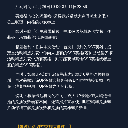
活动时间：2月26日10:00-3月11日23:59
要遵循内心的渴望噢~需要我的话就大声呼喊出来吧！
公主联盟！向往的少女参上！
限时召唤「公主联盟精选」中SSR级英雄玛卡艾拉、伊
莉娅、塔布莉丝出现概率提升！
精选福利：你从本次活动中首次抽取到的SSR英雄，必
定是活动精选列表中你尚未拥有的SSR英雄(若你已经集齐该
活动精选列表中所有英雄，则可能获得其他SSR英雄或者重
复的精选SSR英雄)。
同时，如果UP英雄已经6星或达到满足6星的碎片数量
后，再次获取到该UP英雄会额外获得1个时空精粹奖励，可
在卡池兑换中用于UP英雄之间的转换。
说明：根据卡池机制的不同，双人UP卡池和3人精选卡
池的兑换次数会有不同，还请指挥官在使用时空精粹兑换碎
片前仔细了解兑换次数和兑换的英雄碎片数量。
【限时活动-浮空之境大事件！】