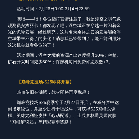
活动时间：2月26日0:00-3月4日23:59
喂喂——喂！各位指挥官请注意了，我是浮空之境气象
观测员安杰丽卡！都发现了吧，浮空城正在穿越一片闪着金
光的诡异云层！经过研究，这片名为余裕之云的云层能给浮
空城带来不得了的变化！消息我已经带到了，能不能利用好
这次机会就看各位的了！
活动期间，浮空之境的资源产出速度提升30%；种植、
矿石开采时间减少30%；许愿机每日免费许愿次数+3。
【巅峰竞技场-S2
5
即将开幕】
热血依旧在沸腾，战火即将再度燃起！
巅峰竞技场S25赛季将于2月27日开启，在积分赛中达
到指定段位，并至少进行十场战斗，可获得S25巅峰头像
框、英雄尤利娅皮肤「心动配送」、士兵禁林通灵师皮肤
「巅峰解说员」等精彩赛季奖励！