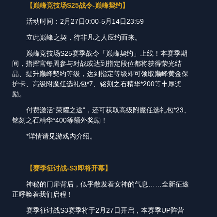
【巅峰竞技场S25战令-巅峰契约】
活动时间：2月27日0:00-5月14日23:59
立此巅峰之契，待非凡之人应约而来。
巅峰竞技场S25赛季战令「巅峰契约」上线！本赛季期
间，指挥官每周参与对战或达到指定段位都将获得荣光结
晶、提升巅峰契约等级，达到指定等级即可领取巅峰黄金保
护卡、高级附魔任选礼包*7、铭刻之石精华*200等丰厚奖
励。
付费激活“荣耀之途”，还可获取高级附魔任选礼包*23、
铭刻之石精华*400等额外奖励！
*详情请见游戏内介绍。
【赛季征讨战
-S3即将开幕
】
神秘的门扉背后，似乎散发着女神的气息……全新征途
正呼唤着我们启程！
赛季征讨战S3赛季将于2月27日开启，本赛季UP阵营