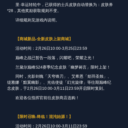
里·幸运转轮中，已获得的士兵皮肤自动替换为：皮肤券
*28，其他奖励获取规则不变。
详细规则见游戏内说明。
【商城新品-全新皮肤上架商城】
活动时间：2月26日10:00-3月25日23:59
巅峰之战已暂告一段落，闪耀吧，荣耀之光！
兰黛尔巅峰S24赛季纪念皮肤「幽梦祷言」限时上架！
同时，光影剑魄「天穹锋刃」、艾希恩「焰羽圣烛」、
缇雅娜「黯翼幽影」、光佑使徒「幻光旋律」等往期巅峰纪
念皮肤，于2月26日10:00-3月11日23:59开启限时复刻。
欢迎各位指挥官前往皮肤商店选购！
【限时召唤-终临！混沌始源！】
活动时间：2月26日10:00-3月11日23:59