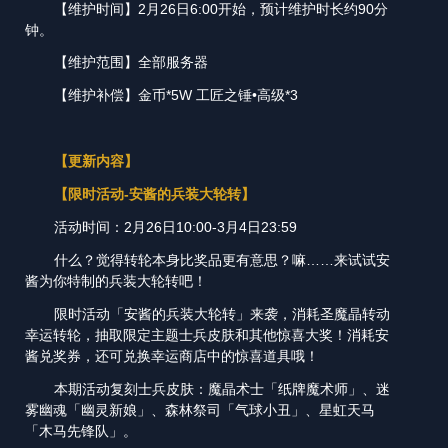
【维护时间】2月26日6:00开始，预计维护时长约90分
钟。
【维护范围】全部服务器
【维护补偿】金币*5W 工匠之锤•高级*3
【更新内容】
【限时活动-安酱的兵装大轮转】
活动时间：2月26日10:00-3月4日23:59
什么？觉得转轮本身比奖品更有意思？嘛……来试试安
酱为你特制的兵装大轮转吧！
限时活动「安酱的兵装大轮转」来袭，消耗圣魔晶转动
幸运转轮，抽取限定主题士兵皮肤和其他惊喜大奖！消耗安
酱兑奖券，还可兑换幸运商店中的惊喜道具哦！
本期活动复刻士兵皮肤：魔晶术士「纸牌魔术师」、迷
雾幽魂「幽灵新娘」、森林祭司「气球小丑」、星虹天马
「木马先锋队」。