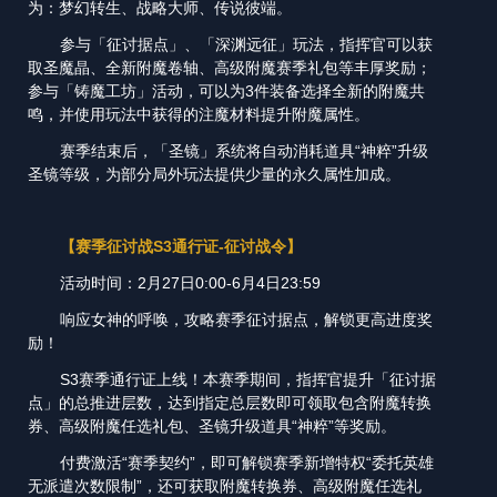
为：梦幻转生、战略大师、传说彼端。
参与「征讨据点」、「深渊远征」玩法，指挥官可以获
取圣魔晶、全新附魔卷轴、高级附魔赛季礼包等丰厚奖励；
参与「铸魔工坊」活动，可以为3件装备选择全新的附魔共
鸣，并使用玩法中获得的注魔材料提升附魔属性。
赛季结束后，「圣镜」系统将自动消耗道具“神粹”升级
圣镜等级，为部分局外玩法提供少量的永久属性加成。
【赛季征讨战S3通行证-征讨战令】
活动时间：2月27日0:00-6月4日23:59
响应女神的呼唤，攻略赛季征讨据点，解锁更高进度奖
励！
S3赛季通行证上线！本赛季期间，指挥官提升「征讨据
点」的总推进层数，达到指定总层数即可领取包含附魔转换
券、高级附魔任选礼包、圣镜升级道具“神粹”等奖励。
付费激活“赛季契约”，即可解锁赛季新增特权“委托英雄
无派遣次数限制”，还可获取附魔转换券、高级附魔任选礼