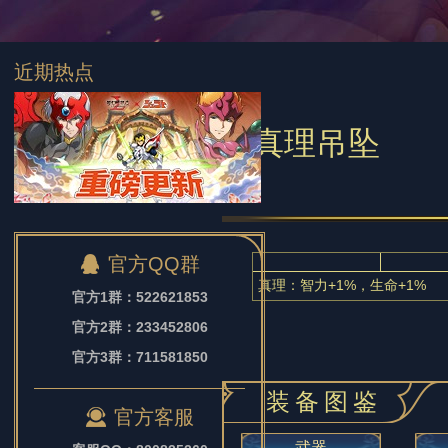
近期热点
真理吊坠
官方QQ群
真理：智力+1%，生命+1%
官方1群：522621853
官方2群：233452806
官方3群：711581850
装备图鉴
官方客服
武器