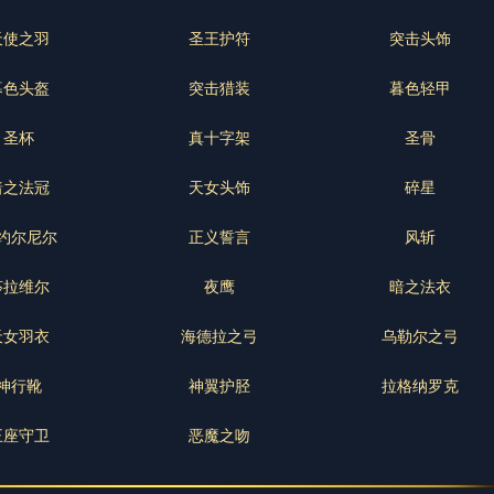
天使之羽
圣王护符
突击头饰
暮色头盔
突击猎装
暮色轻甲
圣杯
真十字架
圣骨
暗之法冠
天女头饰
碎星
约尔尼尔
正义誓言
风斩
莎拉维尔
夜鹰
暗之法衣
天女羽衣
海德拉之弓
乌勒尔之弓
神行靴
神翼护胫
拉格纳罗克
王座守卫
恶魔之吻