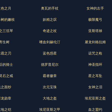
红色之月
奥瓦的手杖
女神的左手
界树的嫩枝
妖精之叹
极限魔弓
之三弦琴
奇迹之杖
亚斯塔禄
寄生树
嗜血剑赫伦汀
屠龙剑格拉姆
冰霜之刃
蓝色惑星
诅咒之枪
后的骑士
德罗普尼尔
神圣指环
灵石之戒
霸者徽章
星之耳坠
光之面纱
次元宝珠
女神之泪
屠龙勋章
大地之盔
埃尼亚斯之盔
大地之铠
埃尼亚斯之甲
血之盟约