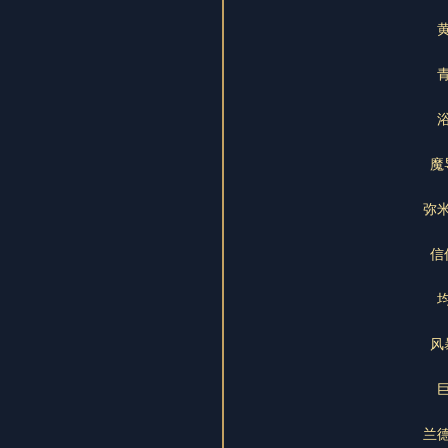
魔
弥
信
风
兰