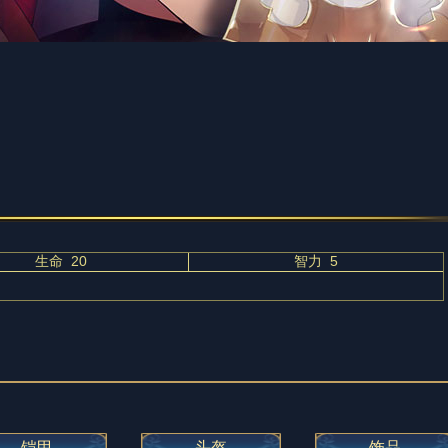
生命 20
智力 5
铠甲
头盔
饰品