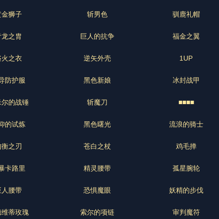
黄金狮子
斩男色
驯鹿礼帽
青龙之胄
巨人的抗争
福金之翼
浴火之衣
逆矢外壳
1UP
导防护服
黑色新娘
冰封战甲
米尔的战锤
斩魔刀
■■■■
仰的试炼
黑色曙光
流浪的骑士
均衡之刃
苍白之杖
鸡毛掸
暴卡路里
精灵腰带
孤星腕轮
巨人腰带
恐惧魔眼
妖精的步伐
德维蒂玫瑰
索尔的项链
审判魔符