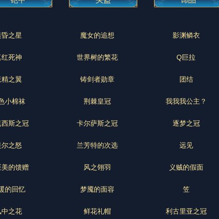
晨昏之星
魔女的追想
影渊鳞衣
真红死神
世界树的繁花
Q巨拉
妖精之翼
铸剑者勋章
团结
色小棉袜
荆棘皇冠
我我我公主？
昆西斯之冠
卡尔萨斯之冠
逐梦之冠
提尔之怒
兰芳特的次选
远见
巨美的馈赠
风之翎羽
义贼的假面
暖的回忆
梦魇的面容
笠
风中之花
鲜花礼帽
利古里亚之冠