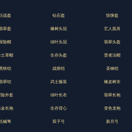
狂战盔
钻石盔
惊悚盔
翡翠盔
橡树头冠
艺人面具
探险帽
绿叶头冠
翡翠头盔
术士罩帽
生存头盔
贤者法帽
黑铁铠
战熔铠
圣钢铠
翡翠铠
武士服装
橡皮树衣
探险外套
绿叶长衣
翡翠长袍
炼金长袍
生存背心
变色龙袍
机械弩
双子弓
新月弓