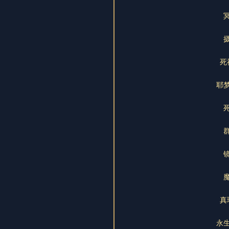
死
耶
真
永