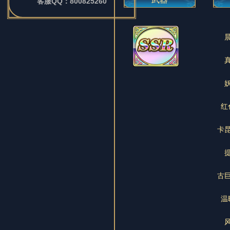
客服QQ：800825260
红
卡
古
温