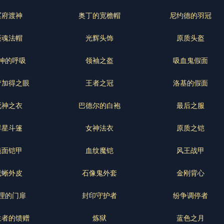
冥府渡神
奥丁的宽檐帽
尼约德的羽冠
摄魂法帽
光辉头饰
原质头盔
神的呼吸
领袖之盔
吸血鬼假面
梦加得之眼
王者之冠
洛基的假面
死神之衣
巴德尔的白袍
最后之服
群星斗篷
女神法衣
原质之铠
镜面铠甲
血纹魔铠
风王战甲
魔蜥外皮
石像鬼外套
金刚背心
理的门扉
封印守护者
纷争调停者
生者的馈赠
炼狱
蓝色之月