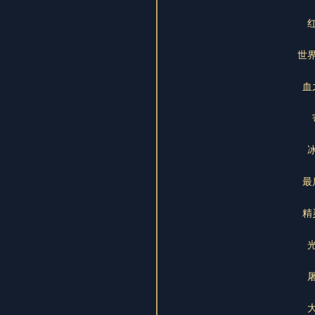
世
血
最
精